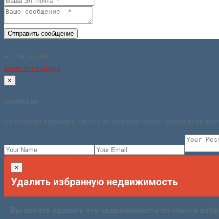
Отправить сообщение
+1 234 567 89
adam.smith.skype
×
contact us
Consectetur adipisicing elit, sed do eiusmod tempor incididunt ut lab
×
Удалить избранную недвижимость
Вы хотите удалить эту недвижимость из списка изб