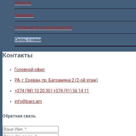
Новости
Вакансии
Путеводитель пользователя
Связь с нами
Контакты
Головной офис
РА, г. Ереван, пр. Баграмяна 2 (2-ой этаж)
+374 (98) 10 20 30 | +374 (91) 56 14 11
info@bars.am
Обратная связь