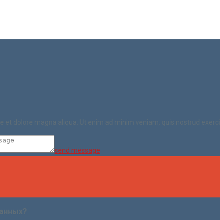
ore et dolore magna aliqua. Ut enim ad minim veniam, quis nostrud exerc
send message
ранных?