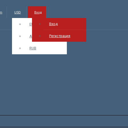
am
USD
Вход
Вход
EUR
Регистрация
AMD
RUB