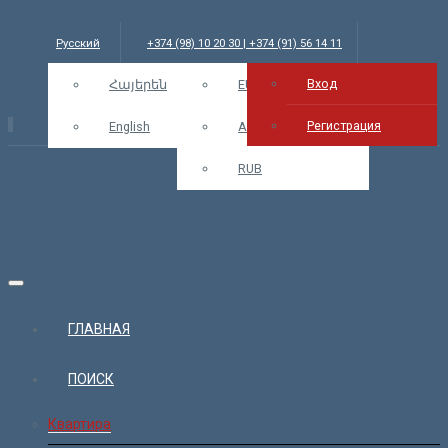
Русский
+374 (98) 10 20 30 | +374 (91) 56 14 11
Вход
info@bars.am
Հայերեն
USD
EUR
Вход
Регистрация
English
AMD
RUB
ГЛАВНАЯ
ПОИСК
Квартира