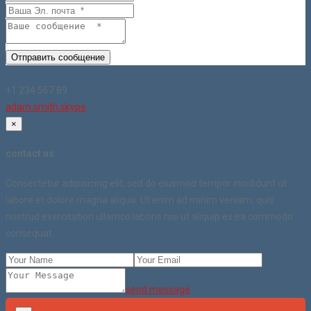
Отправить сообщение
+1 234 567 89
adam.smith.skype
×
contact us
Consectetur adipisicing elit, sed do eiusmod tempor incididunt ut
labore et dolore magna aliqua. Ut enim ad minim veniam, quis
nostrud exercitation ullamco laboris nisi ut aliquip ex ea commodo
consequat.
send message