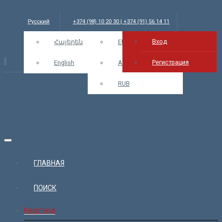
Русский
+374 (98) 10 20 30 | +374 (91) 56 14 11
Вход
info@bars.am
Հայերեն
USD
EUR
Вход
Регистрация
English
AMD
RUB
ГЛАВНАЯ
ПОИСК
Квартира