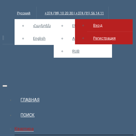
Русский
+374 (98) 10 20 30 | +374 (91) 56 14 11
Вход
info@bars.am
Հայերեն
USD
EUR
Вход
Регистрация
English
AMD
RUB
ГЛАВНАЯ
ПОИСК
Квартира