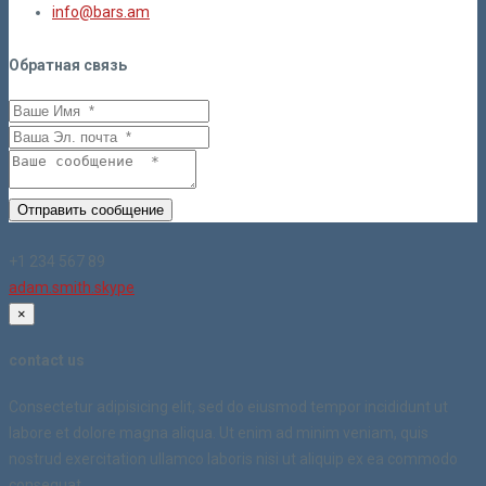
info@bars.am
Обратная связь
Отправить сообщение
+1 234 567 89
adam.smith.skype
×
contact us
Consectetur adipisicing elit, sed do eiusmod tempor incididunt ut
labore et dolore magna aliqua. Ut enim ad minim veniam, quis
nostrud exercitation ullamco laboris nisi ut aliquip ex ea commodo
consequat.