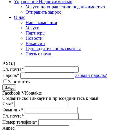
Управление Недвижимостью
Услуги по управлению недвижимостью
Отправить запрос
О нас
Наша компания
Услуги
Партнеры
Новости
Вакансии
Путеводитель пользователя
Связь с нами
ВХОД
Эл. почта
*
Пароль
*
Забыли пароль?
Запомнить
Вход
Facebook
VKontakte
Создайте свой аккаунт и присоединитесь к нам!
Имя
*
Фамилия
*
Эл. почта
*
Номер телефона
*
Адрес