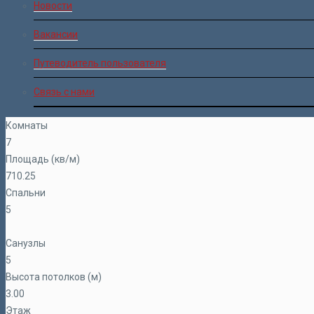
Новости
Вакансии
Путеводитель пользователя
Связь с нами
Комнаты
7
Площадь (кв/м)
710.25
Спальни
5
Санузлы
5
Высота потолков (м)
3.00
Этаж