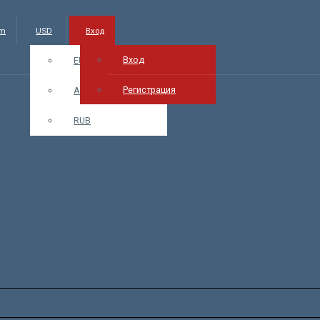
am
USD
Вход
Вход
EUR
Регистрация
AMD
RUB