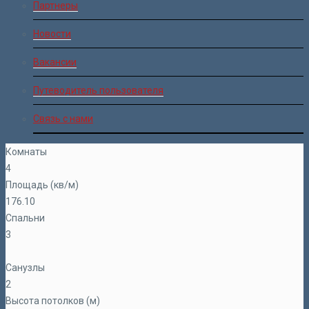
Партнеры
Новости
Вакансии
Путеводитель пользователя
Связь с нами
Комнаты
4
Площадь (кв/м)
176.10
Спальни
3
Санузлы
2
Высота потолков (м)