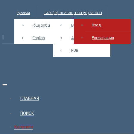
Русский
+374 (98) 10 20 30 | +374 (91) 56 14 11
Вход
info@bars.am
Հայերեն
USD
EUR
Вход
Регистрация
English
AMD
RUB
ГЛАВНАЯ
ПОИСК
Квартира