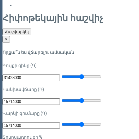
Հիփոթեկային հաշվիչ
Հաշվարկել
×
Որքա՞ն ես վճարելու ամսական
Գույքի գինը (֏)
Կանխավճարը (֏)
Վարկի գումարը (֏)
Տոկոսադրույքը %