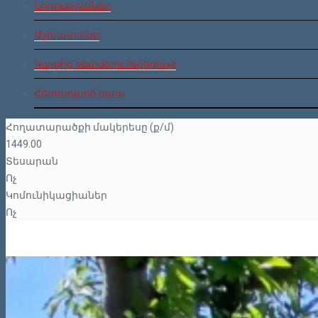
Նորություններ
Աշխատանք
Կայքից օգտվելու ուղեցույց
Հետադարձ կապ
Հողատարածքի մակերեսը (ք/մ)
1449.00
Տեսարան
Ոչ
Կոմունիկացիաներ
Ոչ