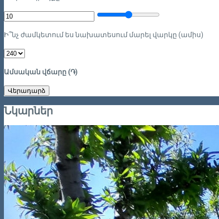
Ի՞նչ ժամկետում ես նախատեսում մարել վարկը (ամիս)
Ամսական վճարը (֏)
Վերադարձ
Նկարներ