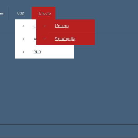
.am
USD
Մուտք
Մուտք
EUR
Գրանցվել
AMD
RUB