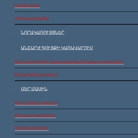
Կոմերցիոն
Հողատարածք
ՆՈՐԱԿԱՌՈՒՅՑՆԵՐ
ԱՆՇԱՐԺ ԳՈՒՅՔԻ ԿԱՌԱՎԱՐՈՒՄ
Անշարժ գույքի կառավարման ծառայություններ
Ուղարկել հարցում
ՄԵՐ ՄԱՍԻՆ
Մեր ընկերությունը
Ծառայություններ
Գործընկերներ