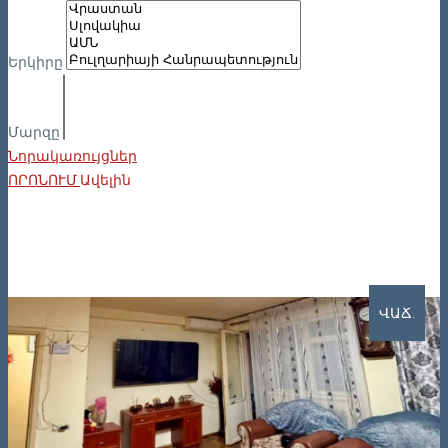
Երկիրը
Մարզը
Նորակառույցներ
ՈՐՈՆՈՒՄ
Ավելին
ՎԱՃ.