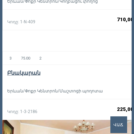
Երևան/Փոքր Կենտրոն/Կողբացու փողոց
710,00
Կոդը: 1-N-409
3
75.00
2
Բնակարան
Երևան/Փոքր Կենտրոն/Մաշտոցի պողոտա
225,00
Կոդը: 1-3-2186
ՎԱՃ.