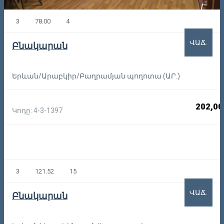
3
78.00
4
ՎԱՃ.
Բնակարան
Երևան/Արաբկիր/Բաղրամյան պողոտա (ԱՐ.)
202,00
Կոդը: 4-3-1397
3
121.52
15
ՎԱՃ.
Բնակարան