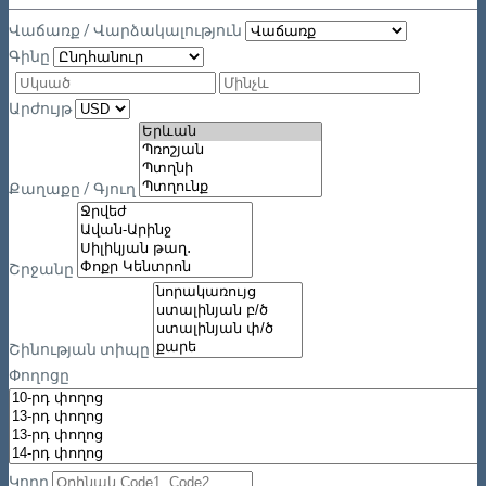
Վաճառք / Վարձակալություն
Գինը
Արժույթ
Քաղաքը / Գյուղ
Շրջանը
Շինության տիպը
Փողոցը
Կոդը