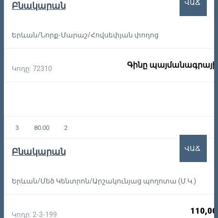
ՎԱՃ.
Բնակարան
Երևան/Նորք-Մարաշ/Հովսեփյան փողոց
Գինը պայմանագրայի
Կոդը: 72310
3
80.00
2
ՎԱՃ.
Բնակարան
Երևան/Մեծ Կենտրոն/Արշակունյաց պողոտա (Մ.Կ.)
110,00
Կոդը: 2-3-199