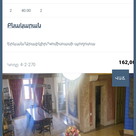
2
40.00
2
Բնակարան
Երևան/Արաբկիր/Կոմիտասի պողոտա
162,00
Կոդը: 4-2-270
ՎԱՃ.