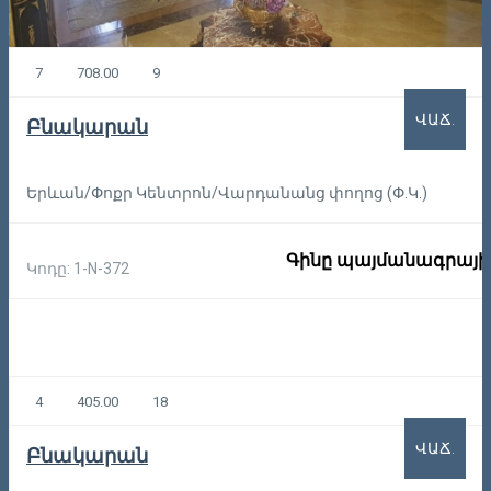
7
708.00
9
ՎԱՃ.
Բնակարան
Երևան/Փոքր Կենտրոն/Վարդանանց փողոց (Փ.Կ.)
Գինը պայմանագրայի
Կոդը: 1-N-372
4
405.00
18
ՎԱՃ.
Բնակարան