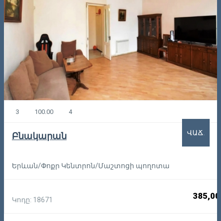
3
100.00
4
ՎԱՃ.
Բնակարան
Երևան/Փոքր Կենտրոն/Մաշտոցի պողոտա
385,00
Կոդը: 18671