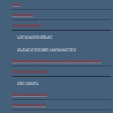
Տուն
Կոմերցիոն
Հողատարածք
ՆՈՐԱԿԱՌՈՒՅՑՆԵՐ
ԱՆՇԱՐԺ ԳՈՒՅՔԻ ԿԱՌԱՎԱՐՈՒՄ
Անշարժ գույքի կառավարման ծառայություններ
Ուղարկել հարցում
ՄԵՐ ՄԱՍԻՆ
Մեր ընկերությունը
Ծառայություններ