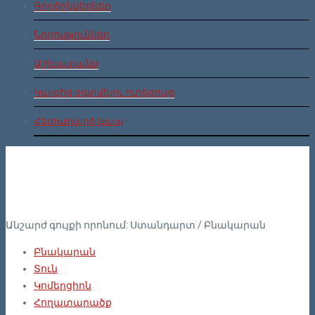
Գործընկերներ
Նորություններ
Աշխատանք
Կայքից օգտվելու ուղեցույց
Հետադարձ կապ
Անշարժ գույքի որոնում:
Ստանդարտ
/
Բնակարան
Բնակարան
Տուն
Կոմերցիոն
Հողատարածք