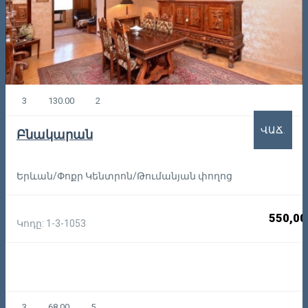
3
130.00
2
ՎԱՃ.
Բնակարան
Երևան/Փոքր Կենտրոն/Թումանյան փողոց
550,00
Կոդը: 1-3-1053
3
68.00
5