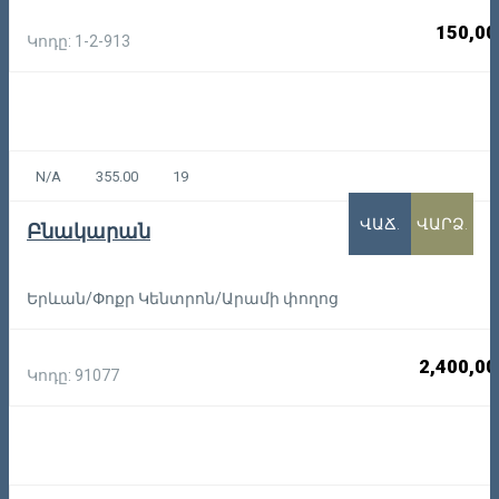
150,00
Կոդը: 1-2-913
N/A
355.00
19
ՎԱՃ.
ՎԱՐՁ.
Բնակարան
Երևան/Փոքր Կենտրոն/Արամի փողոց
2,400,00
Կոդը: 91077