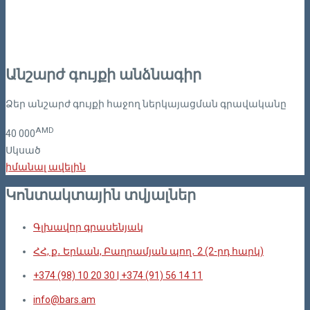
Անշարժ գույքի անձնագիր
Ձեր անշարժ գույքի հաջող ներկայացման գրավականը
AMD
40
000
Սկսած
իմանալ ավելին
Կոնտակտային տվյալներ
Գլխավոր գրասենյակ
ՀՀ, ք․ Երևան, Բաղրամյան պող․ 2 (2-րդ հարկ)
+374 (98) 10 20 30 | +374 (91) 56 14 11
info@bars.am