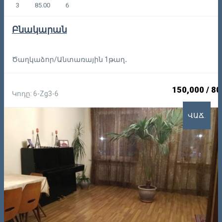
3
85.00
6
Բնակարան
Ծաղկաձոր/Անտառային 1թաղ․
150,000
/
80
Կոդը: 6-Zg3-6
ՎԱՃ.