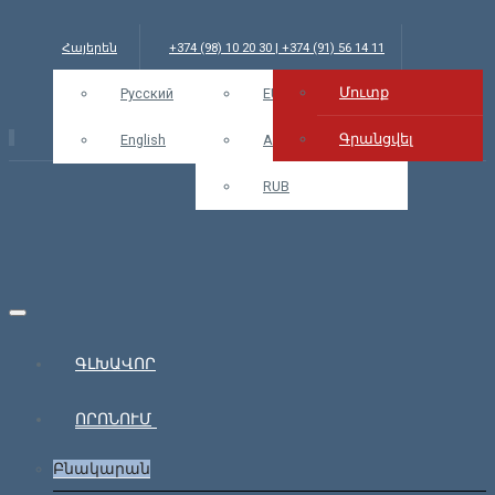
Հայերեն
+374 (98) 10 20 30 | +374 (91) 56 14 11
Մուտք
info@bars.am
Русский
USD
EUR
Մուտք
Գրանցվել
English
AMD
RUB
ԳԼԽԱՎՈՐ
ՈՐՈՆՈՒՄ
Բնակարան