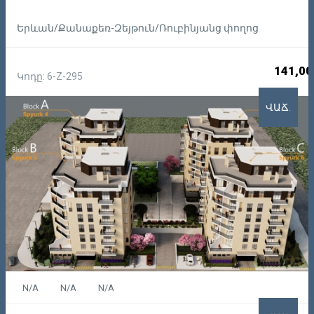
Երևան/Քանաքեռ-Զեյթուն/Ռուբինյանց փողոց
141,00
Կոդը: 6-Z-295
ՎԱՃ.
N/A
N/A
N/A