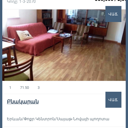
Կոդը: 1-3-2070
ՎԱՃ.
1
71.50
3
ՎԱՃ.
Բնակարան
Երևան/Փոքր Կենտրոն/Սայաթ-Նովայի պողոտա