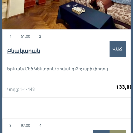
1
51.00
2
ՎԱՃ.
Բնակարան
Երևան/Մեծ Կենտրոն/Երվանդ Քոչարի փողոց
133,00
Կոդը: 1-1-448
3
97.00
4