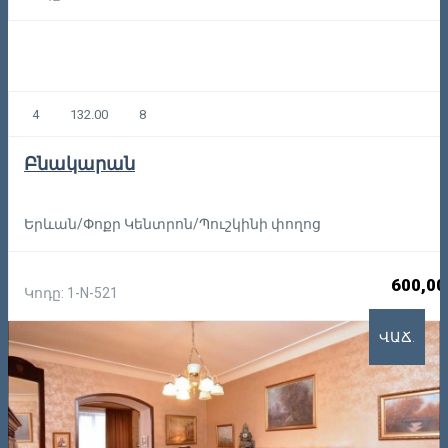
4
132.00
8
Բնակարան
Երևան/Փոքր Կենտրոն/Պուշկինի փողոց
600,00
Կոդը: 1-N-521
ՎԱՃ.