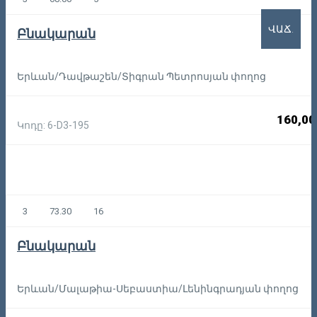
ՎԱՃ.
Բնակարան
Երևան/Դավթաշեն/Տիգրան Պետրոսյան փողոց
160,00
Կոդը: 6-D3-195
3
73.30
16
Բնակարան
Երևան/Մալաթիա-Սեբաստիա/Լենինգրադյան փողոց