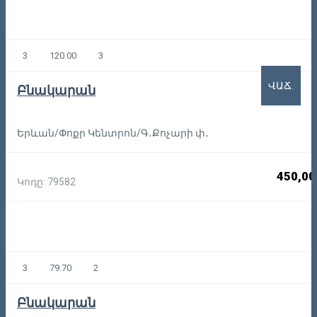
3
120.00
3
ՎԱՃ.
Բնակարան
Երևան/Փոքր Կենտրոն/Գ․Քոչարի փ․
450,00
Կոդը: 79582
3
79.70
2
Բնակարան