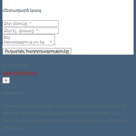
Հետադարձ կապ
Ուղարկել հաղորդագրությունը
+1 234 567 89
adam.smith.skype
×
contact us
Consectetur adipisicing elit, sed do eiusmod tempor incididunt ut
labore et dolore magna aliqua. Ut enim ad minim veniam, quis
nostrud exercitation ullamco laboris nisi ut aliquip ex ea commodo
consequat.