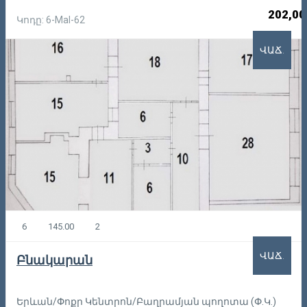
202,00
Կոդը: 6-Mal-62
ՎԱՃ.
6
145.00
2
ՎԱՃ.
Բնակարան
Երևան/Փոքր Կենտրոն/Բաղրամյան պողոտա (Փ.Կ.)