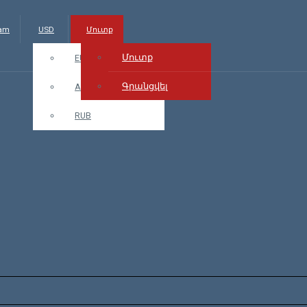
.am
USD
Մուտք
Մուտք
EUR
Գրանցվել
AMD
RUB