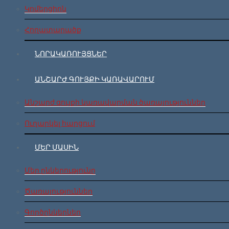
Կոմերցիոն
Հողատարածք
ՆՈՐԱԿԱՌՈՒՅՑՆԵՐ
ԱՆՇԱՐԺ ԳՈՒՅՔԻ ԿԱՌԱՎԱՐՈՒՄ
Անշարժ գույքի կառավարման ծառայություններ
Ուղարկել հարցում
ՄԵՐ ՄԱՍԻՆ
Մեր ընկերությունը
Ծառայություններ
Գործընկերներ