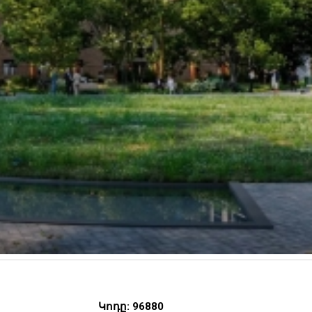
Կոդը: 96880