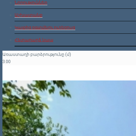
Նորություններ
Աշխատանք
Կայքից օգտվելու ուղեցույց
Հետադարձ կապ
Առաստաղի բարձրությունը (մ)
3.00