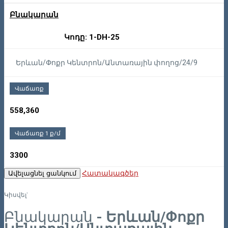
Բնակարան
Կոդը: 1-DH-25
Երևան/Փոքր Կենտրոն/Անտառային փողոց/24/9
Վաճառք
558,360
Վաճառք 1 ք/մ
3300
Հատակագծեր
Ավելացնել ցանկում
Կիսվել`
Բնակարան
- Երևան/Փոքր