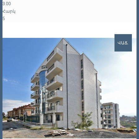
3.00
Հարկ
5
ՎԱՃ.