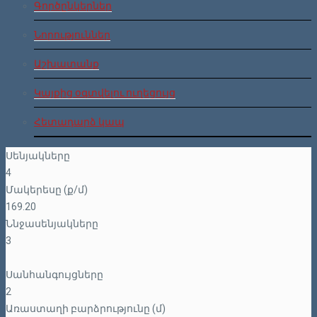
Գործընկերներ
Նորություններ
Աշխատանք
Կայքից օգտվելու ուղեցույց
Հետադարձ կապ
Սենյակները
4
Մակերեսը (ք/մ)
169.20
Ննջասենյակները
3
Սանհանգույցները
2
Առաստաղի բարձրությունը (մ)