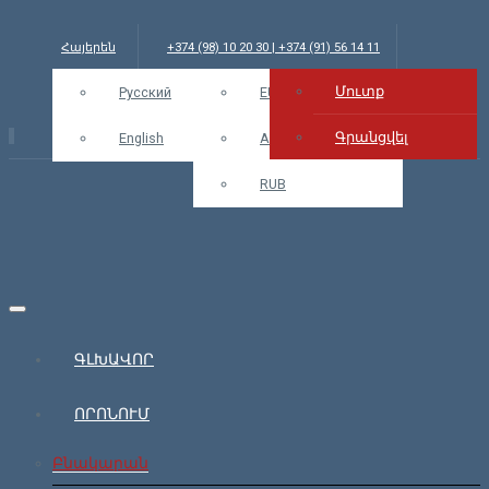
Հայերեն
+374 (98) 10 20 30 | +374 (91) 56 14 11
Մուտք
info@bars.am
Русский
USD
EUR
Մուտք
Գրանցվել
English
AMD
RUB
ԳԼԽԱՎՈՐ
ՈՐՈՆՈՒՄ
Բնակարան