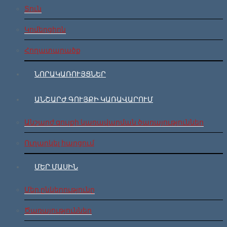
Տուն
Կոմերցիոն
Հողատարածք
ՆՈՐԱԿԱՌՈՒՅՑՆԵՐ
ԱՆՇԱՐԺ ԳՈՒՅՔԻ ԿԱՌԱՎԱՐՈՒՄ
Անշարժ գույքի կառավարման ծառայություններ
Ուղարկել հարցում
ՄԵՐ ՄԱՍԻՆ
Մեր ընկերությունը
Ծառայություններ