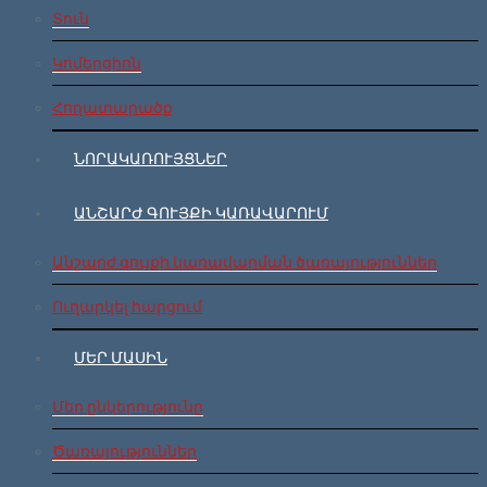
Տուն
Կոմերցիոն
Հողատարածք
ՆՈՐԱԿԱՌՈՒՅՑՆԵՐ
ԱՆՇԱՐԺ ԳՈՒՅՔԻ ԿԱՌԱՎԱՐՈՒՄ
Անշարժ գույքի կառավարման ծառայություններ
Ուղարկել հարցում
ՄԵՐ ՄԱՍԻՆ
Մեր ընկերությունը
Ծառայություններ