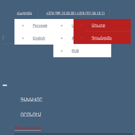
Հայերեն
+374 (98) 10 20 30 | +374 (91) 56 14 11
Մուտք
info@bars.am
Русский
EUR
USD
Մուտք
Գրանցվել
English
AMD
RUB
ԳԼԽԱՎՈՐ
ՈՐՈՆՈՒՄ
Բնակարան