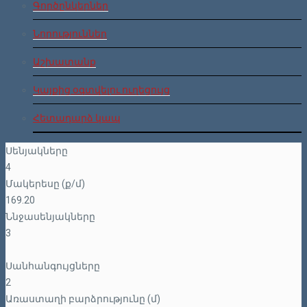
Գործընկերներ
Նորություններ
Աշխատանք
Կայքից օգտվելու ուղեցույց
Հետադարձ կապ
Սենյակները
4
Մակերեսը (ք/մ)
169.20
Ննջասենյակները
3
Սանհանգույցները
2
Առաստաղի բարձրությունը (մ)