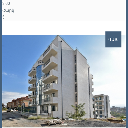
3.00
Հարկ
5
ՎԱՃ.