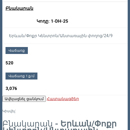
Բնակարան
Կոդը: 1-DH-25
Երևան/Փոքր Կենտրոն/Անտառային փողոց/24/9
Վաճառք
520
Վաճառք 1 ք/մ
3,076
Հատակագծեր
Ավելացնել ցանկում
Կիսվել`
Բնակարան
- Երևան/Փոքր