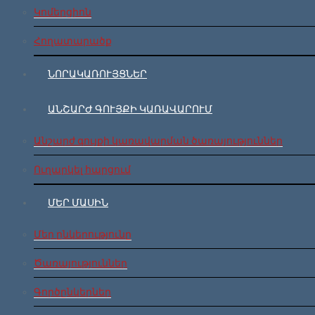
Կոմերցիոն
Հողատարածք
ՆՈՐԱԿԱՌՈՒՅՑՆԵՐ
ԱՆՇԱՐԺ ԳՈՒՅՔԻ ԿԱՌԱՎԱՐՈՒՄ
Անշարժ գույքի կառավարման ծառայություններ
Ուղարկել հարցում
ՄԵՐ ՄԱՍԻՆ
Մեր ընկերությունը
Ծառայություններ
Գործընկերներ