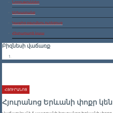
Նորություններ
Աշխատանք
Կայքից օգտվելու ուղեցույց
Հետադարձ կապ
Բիզնեսի վաճառք
ՀՅՈՒՐԱՆՈՑ
Հյուրանոց Երևանի փոքր կե