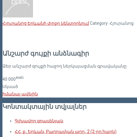
Հյուրանոց Երևանի փոքր կենտրոնում
Category: Հյուրանոց
Անշարժ գույքի անձնագիր
Ձեր անշարժ գույքի հաջող ներկայացման գրավականը
AMD
40
000
Սկսած
իմանալ ավելին
Կոնտակտային տվյալներ
Գլխավոր գրասենյակ
ՀՀ, ք․ Երևան, Բաղրամյան պող․ 2 (2-րդ հարկ)