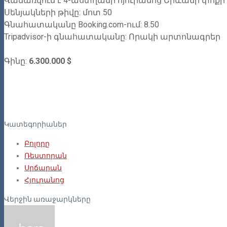
Վաճառվում է 4-աստղանի հյուրանոց Երևանի փոքր 
Սենյակների թիվը: մոտ 50
Գնահատականը Booking.com-ում: 8.50
Tripadvisor-ի գնահատականը: Որակի արտոնագրեր
Գինը:
6.300.000 $
Կատեգորիաներ
Բոլորը
Ռեստորան
Սրճարան
Հյուրանոց
Վերջին առաջարկները