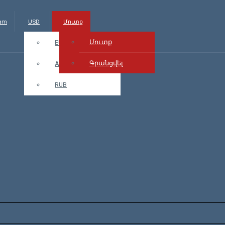
.am
USD
Մուտք
Մուտք
EUR
Գրանցվել
AMD
RUB