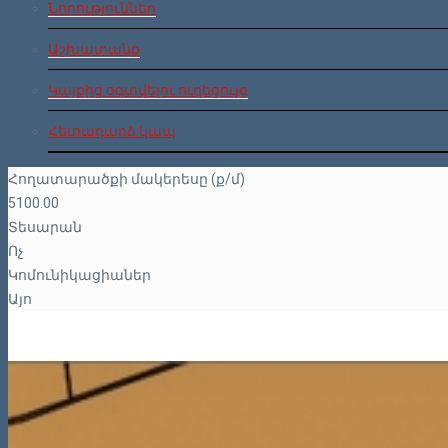
Նորություններ
Աշխատանք
Կայքից օգտվելու ուղեցույց
Հետադարձ կապ
Հողատարածքի մակերեսը (ք/մ)
5100.00
Տեսարան
Ոչ
Կոմունիկացիաներ
Այո