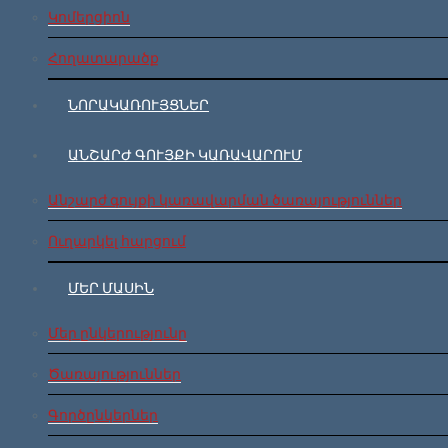
Կոմերցիոն
Հողատարածք
ՆՈՐԱԿԱՌՈՒՅՑՆԵՐ
ԱՆՇԱՐԺ ԳՈՒՅՔԻ ԿԱՌԱՎԱՐՈՒՄ
Անշարժ գույքի կառավարման ծառայություններ
Ուղարկել հարցում
ՄԵՐ ՄԱՍԻՆ
Մեր ընկերությունը
Ծառայություններ
Գործընկերներ