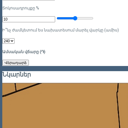
Տոկոսադրույքը %
Ի՞նչ ժամկետում ես նախատեսում մարել վարկը (ամիս)
Ամսական վճարը (֏)
Վերադարձ
Նկարներ