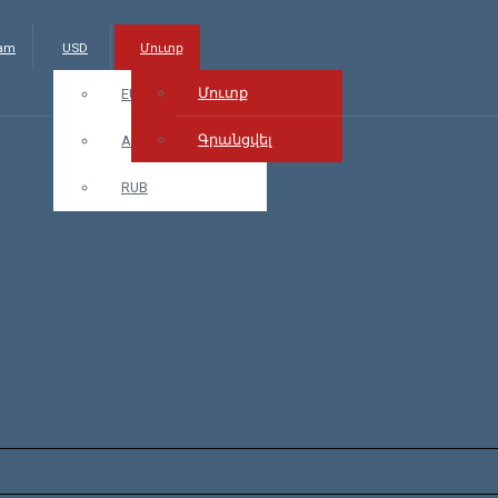
.am
USD
Մուտք
Մուտք
EUR
Գրանցվել
AMD
RUB