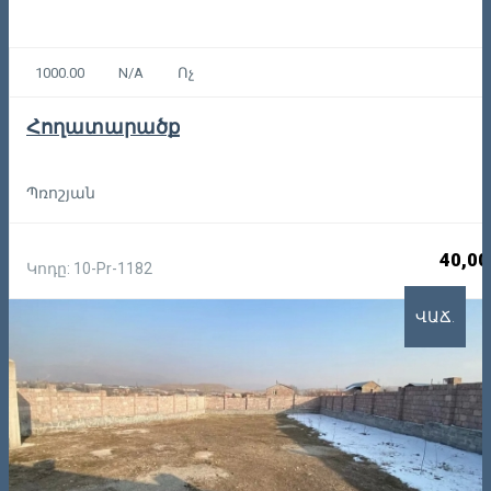
1000.00
N/A
Ոչ
Հողատարածք
Պռոշյան
40,00
Կոդը: 10-Pr-1182
ՎԱՃ.