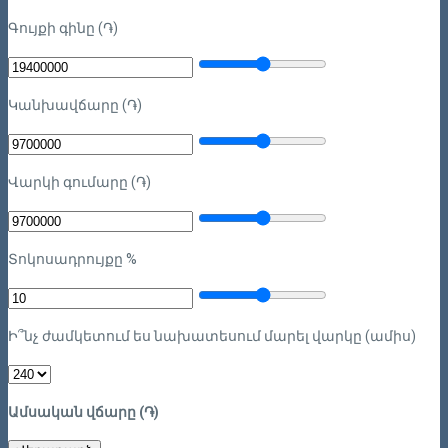
Գույքի գինը (֏)
Կանխավճարը (֏)
Վարկի գումարը (֏)
Տոկոսադրույքը %
Ի՞նչ ժամկետում ես նախատեսում մարել վարկը (ամիս)
Ամսական վճարը (֏)