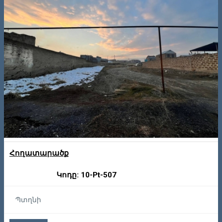
Հողատարածք
Կոդը: 10-Pt-507
Պտղնի