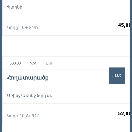
Պտղնի
45,00
Կոդը: 10-Pt-499
500.00
N/A
Այո
ՎԱՃ.
Հողատարածք
Առինջ/Առինջ 6-րդ փ․
52,00
Կոդը: 10-Ar-947