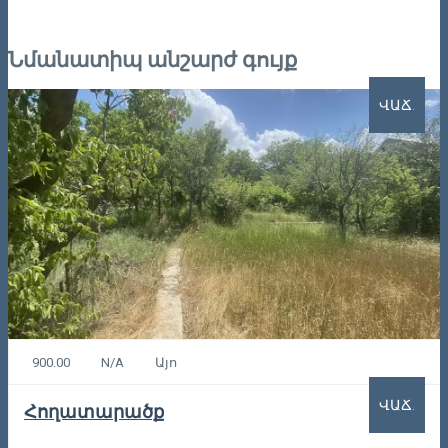
Նմանատիպ անշարժ գույք
ՎԱՃ.
900.00
N/A
Այո
ՎԱՃ.
Հողատարածք