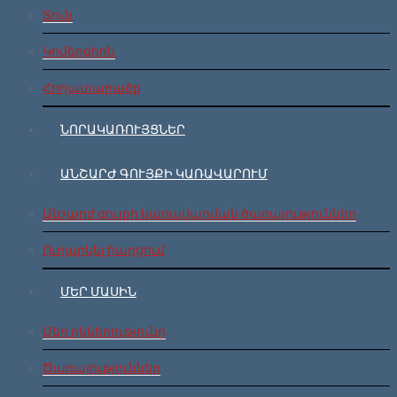
Տուն
Կոմերցիոն
Հողատարածք
ՆՈՐԱԿԱՌՈՒՅՑՆԵՐ
ԱՆՇԱՐԺ ԳՈՒՅՔԻ ԿԱՌԱՎԱՐՈՒՄ
Անշարժ գույքի կառավարման ծառայություններ
Ուղարկել հարցում
ՄԵՐ ՄԱՍԻՆ
Մեր ընկերությունը
Ծառայություններ