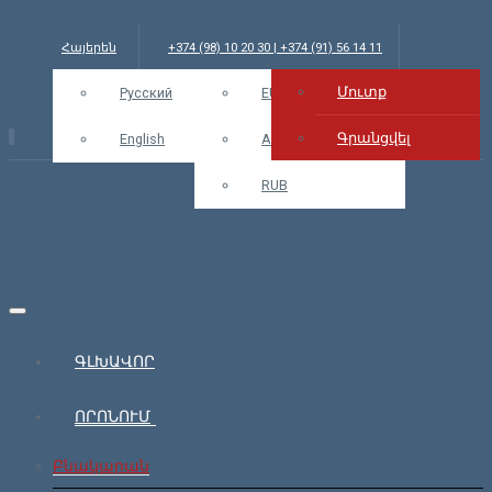
Հայերեն
+374 (98) 10 20 30 | +374 (91) 56 14 11
Մուտք
info@bars.am
Русский
USD
EUR
Մուտք
Գրանցվել
English
AMD
RUB
ԳԼԽԱՎՈՐ
ՈՐՈՆՈՒՄ
Բնակարան