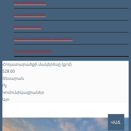
Գործընկերներ
Նորություններ
Աշխատանք
Կայքից օգտվելու ուղեցույց
Հետադարձ կապ
Հողատարածքի մակերեսը (ք/մ)
528.00
Տեսարան
Ոչ
Կոմունիկացիաներ
Այո
ՎԱՃ.