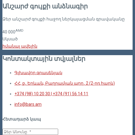
Անշարժ գույքի անձնագիր
Ձեր անշարժ գույքի հաջող ներկայացման գրավականը
AMD
40
000
Սկսած
իմանալ ավելին
Կոնտակտային տվյալներ
Գլխավոր գրասենյակ
ՀՀ, ք․ Երևան, Բաղրամյան պող․ 2 (2-րդ հարկ)
+374 (98) 10 20 30 | +374 (91) 56 14 11
info@bars.am
Հետադարձ կապ