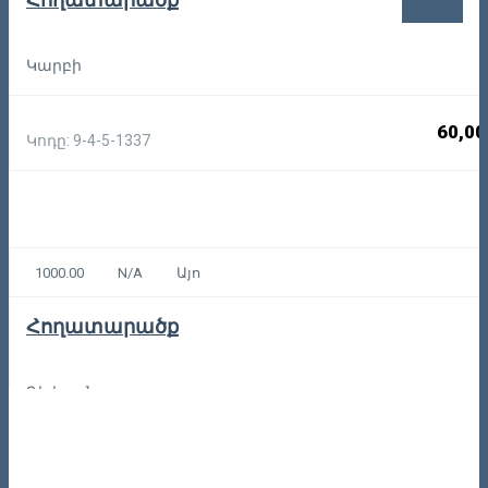
Կարբի
60,00
Կոդը: 9-4-5-1337
1000.00
N/A
Այո
Հողատարածք
Դիլիջան
60,00
Կոդը: 36031