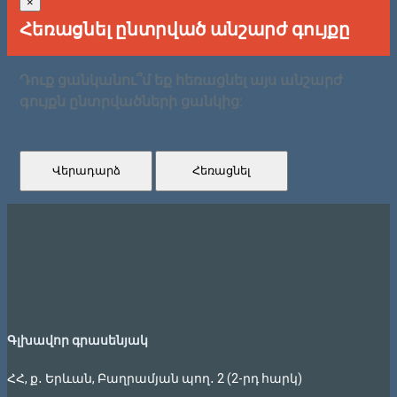
×
Հեռացնել ընտրված անշարժ գույքը
Դուք ցանկանու՞մ եք հեռացնել այս անշարժ
գույքն ընտրվածների ցանկից:
Վերադարձ
Հեռացնել
Գլխավոր գրասենյակ
ՀՀ, ք․ Երևան, Բաղրամյան պող․ 2 (2-րդ հարկ)