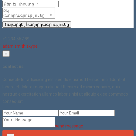
Ուղարկել հաղորդագրությունը
+1 234 567 89
adam.smith.skype
×
contact us
Consectetur adipisicing elit, sed do eiusmod tempor incididunt ut
labore et dolore magna aliqua. Ut enim ad minim veniam, quis
nostrud exercitation ullamco laboris nisi ut aliquip ex ea commodo
consequat.
send message