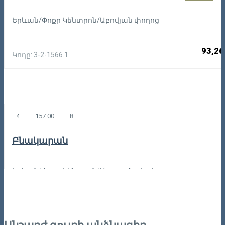
Երևան/Փոքր Կենտրոն/Աբովյան փողոց
93,26
Կոդը: 3-2-1566.1
4
157.00
8
Բնակարան
Երևան/Փոքր Կենտրոն/Սայաթ-Նովայի պողոտա
279,80
Կոդը: 3-S-59