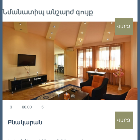
Նմանատիպ անշարժ գույք
ՎԱՐՁ.
3
88.00
5
ՎԱՐՁ.
Բնակարան