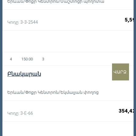
Երևան/Փոքր Կենտրոն/Մաշտոցի պողոտա
5,59
Կոդը: 3-3-2544
4
150.00
3
ՎԱՐՁ.
Բնակարան
Երևան/Փոքր Կենտրոն/Եկմալյան փողոց
354,42
Կոդը: 3-E-66