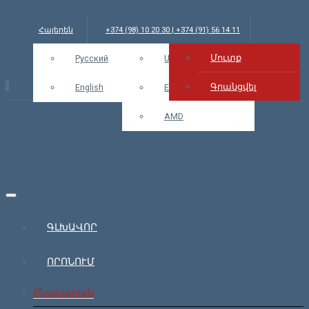
Հայերեն
+374 (98) 10 20 30 | +374 (91) 56 14 11
Մուտք
info@bars.am
Русский
RUB
USD
Մուտք
Գրանցվել
English
EUR
AMD
ԳԼԽԱՎՈՐ
ՈՐՈՆՈՒՄ
Բնակարան