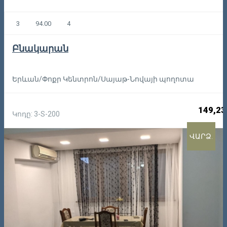
3
94.00
4
Բնակարան
Երևան/Փոքր Կենտրոն/Սայաթ-Նովայի պողոտա
149,23
Կոդը: 3-S-200
ՎԱՐՁ.