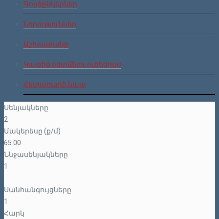
Գործընկերներ
Նորություններ
Աշխատանք
Կայքից օգտվելու ուղեցույց
Հետադարձ կապ
Սենյակները
2
Մակերեսը (ք/մ)
65.00
Ննջասենյակները
1
Սանհանգույցները
1
Հարկ