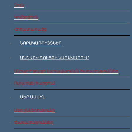
Տուն
Կոմերցիոն
Հողատարածք
ՆՈՐԱԿԱՌՈՒՅՑՆԵՐ
ԱՆՇԱՐԺ ԳՈՒՅՔԻ ԿԱՌԱՎԱՐՈՒՄ
Անշարժ գույքի կառավարման ծառայություններ
Ուղարկել հարցում
ՄԵՐ ՄԱՍԻՆ
Մեր ընկերությունը
Ծառայություններ