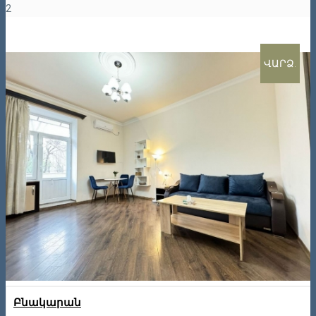
2
ՎԱՐՁ.
Բնակարան