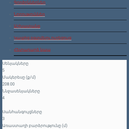
Գործընկերներ
Նորություններ
Աշխատանք
Կայքից օգտվելու ուղեցույց
Հետադարձ կապ
Սենյակները
5
Մակերեսը (ք/մ)
208.00
Ննջասենյակները
4
Սանհանգույցները
3
Առաստաղի բարձրությունը (մ)