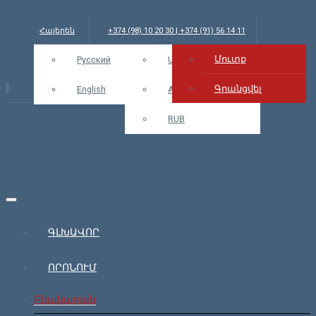
Հայերեն
+374 (98) 10 20 30 | +374 (91) 56 14 11
Մուտք
info@bars.am
Русский
EUR
USD
Մուտք
Գրանցվել
English
AMD
RUB
ԳԼԽԱՎՈՐ
ՈՐՈՆՈՒՄ
Բնակարան