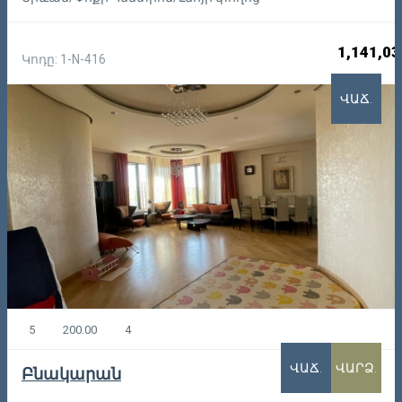
1,141,03
Կոդը: 1-N-416
ՎԱՃ.
5
200.00
4
ՎԱՃ.
ՎԱՐՁ.
Բնակարան