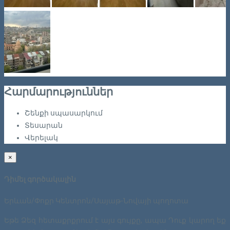
Հարմարություններ
Շենքի սպասարկում
Տեսարան
Վերելակ
×
Դիմել գործակալին
Երևան/Փոքր Կենտրոն/Սայաթ-Նովայի պողոտա
Եթե Ձեզ հետաքրքրում է այս գույքը, ապա Դուք կարող եք