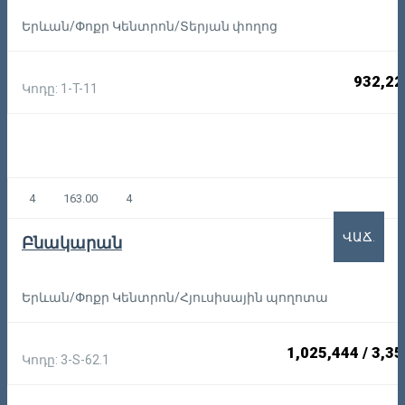
Երևան/Փոքր Կենտրոն/Տերյան փողոց
932,22
Կոդը: 1-T-11
4
163.00
4
ՎԱՃ.
Բնակարան
Երևան/Փոքր Կենտրոն/Հյուսիսային պողոտա
1,025,444
/
3,35
Կոդը: 3-S-62.1