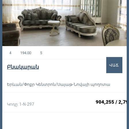
4
194.00
5
ՎԱՃ.
Բնակարան
Երևան/Փոքր Կենտրոն/Սայաթ-Նովայի պողոտա
904,255
/
2,79
Կոդը: 1-N-297