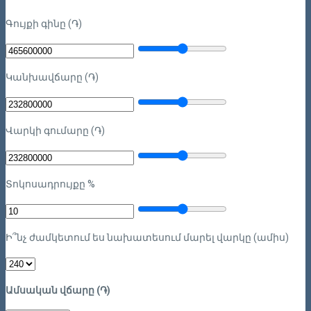
Գույքի գինը (֏)
Կանխավճարը (֏)
Վարկի գումարը (֏)
Տոկոսադրույքը %
Ի՞նչ ժամկետում ես նախատեսում մարել վարկը (ամիս)
Ամսական վճարը (֏)