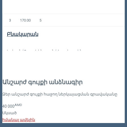
3
170.00
5
Բնակարան
Երևան/Փոքր Կենտրոն/Հյուսիսային պողոտա
1,072,05
Կոդը: 1-S-83
Անշարժ գույքի անձնագիր
Ձեր անշարժ գույքի հաջող ներկայացման գրավականը
AMD
40
000
Սկսած
իմանալ ավելին