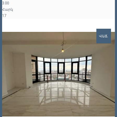
3.00
Հարկ
17
ՎԱՃ.