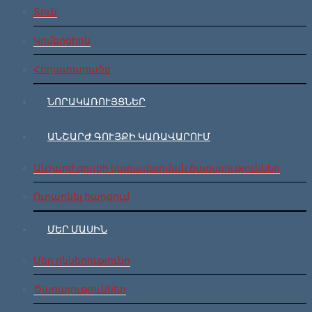
Տուն
Կոմերցիոն
Հողատարածք
ՆՈՐԱԿԱՌՈՒՅՑՆԵՐ
ԱՆՇԱՐԺ ԳՈՒՅՔԻ ԿԱՌԱՎԱՐՈՒՄ
Անշարժ գույքի կառավարման ծառայություններ
Ուղարկել հարցում
ՄԵՐ ՄԱՍԻՆ
Մեր ընկերությունը
Ծառայություններ