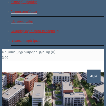
Գործընկերներ
Նորություններ
Աշխատանք
Կայքից օգտվելու ուղեցույց
Հետադարձ կապ
Առաստաղի բարձրությունը (մ)
3.00
ՎԱՃ.