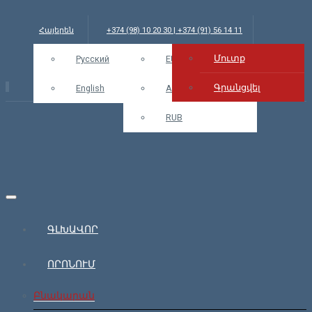
Հայերեն
+374 (98) 10 20 30 | +374 (91) 56 14 11
Մուտք
info@bars.am
Русский
USD
EUR
Մուտք
Գրանցվել
English
AMD
RUB
ԳԼԽԱՎՈՐ
ՈՐՈՆՈՒՄ
Բնակարան