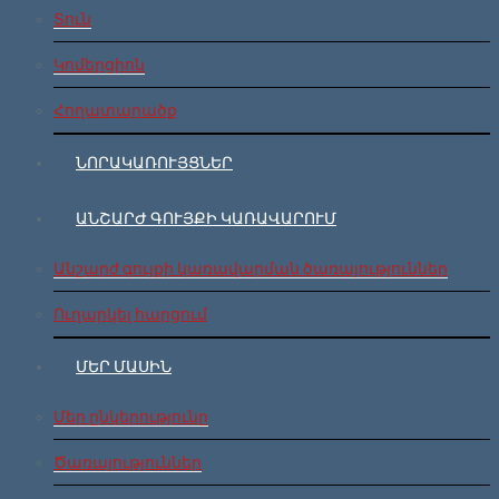
Տուն
Կոմերցիոն
Հողատարածք
ՆՈՐԱԿԱՌՈՒՅՑՆԵՐ
ԱՆՇԱՐԺ ԳՈՒՅՔԻ ԿԱՌԱՎԱՐՈՒՄ
Անշարժ գույքի կառավարման ծառայություններ
Ուղարկել հարցում
ՄԵՐ ՄԱՍԻՆ
Մեր ընկերությունը
Ծառայություններ