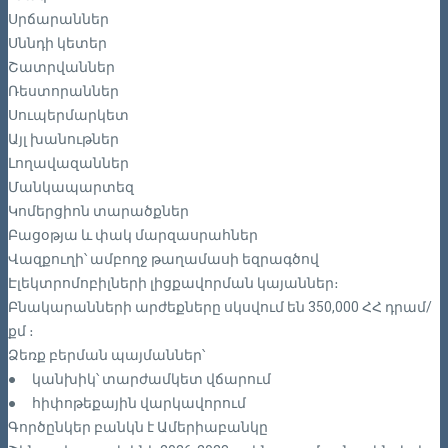
Սրճարաններ
Սննդի կետեր
Շատրվաններ
Ռեստորաններ
Սուպերմարկետ
Այլ խանութներ
Լողավազաններ
Մանկապարտեզ
Կոմերցիոն տարածքներ
Բացօթյա և փակ մարզասրահներ
Վազքուղի՝ ամբողջ թաղամասի եզրագծով
Էլեկտրոմոբիլների լիցքավորման կայաններ։
Բնակարանների արժեքները սկսվում են 350,000 ՀՀ դրամ/
քմ ։
Ձեռք բերման պայմաններ՝
●
կանխիկ՝ տարժամկետ վճարում
●
հիփոթեքային վարկավորում
Գործընկեր բանկն է Ամերիաբանկը