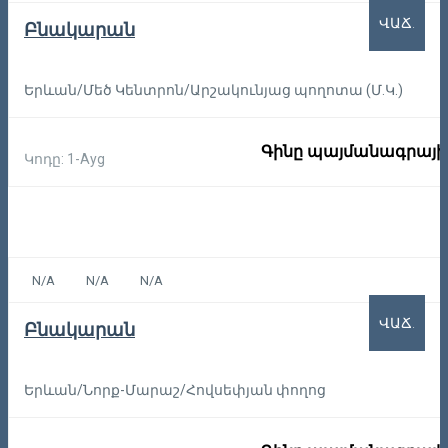
ՎԱՃ.
Բնակարան
Երևան/Մեծ Կենտրոն/Արշակունյաց պողոտա (Մ.Կ.)
Գինը պայմանագրայի
Կոդը: 1-Ayg
N/A
N/A
N/A
ՎԱՃ.
Բնակարան
Երևան/Նորք-Մարաշ/Հովսեփյան փողոց