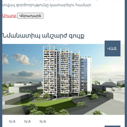
տվյալ գործողությունը կատարելու համար:
Մուտք
Վերադարձ
Նմանատիպ անշարժ գույք
ՎԱՃ.
N/A
N/A
N/A