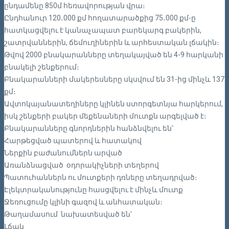
ընդամենը 850մ հեռավորության վրա։
Ընդհանուր 120․000 քմ հողատարածքից 75․000 քմ-ը
հատկացվելու է կանաչապատ բարեկարգ բակերին,
շատրվաններին, ճեմուղիներին և արհեստական լճակին։
Թվով 2000 բնակարանները տեղակայված են 4-9 հարկանի
բնակելի շենքերում։
Բնակարանների մակերեսները սկսվում են 31-ից մինչև 137
քմ։
Ավտոկայանատեղիները կլինեն ստորգետնյա հարկերում,
իսկ շենքերի բակեր մեքենաների մուտքն արգելված է։
Բնակարանները գնորդներին հանձնվելու են՝
Հարթեցված պատերով և հատակով
Ներքին բաժանումներն արված
Առանձնացված օդորակիչների տեղերով
Պատուհաններն ու մուտքերի դռները տեղադրված։
Էլեկտրականությունը հասցվելու է մինչև մուտք
Ջեռուցումը կլինի գազով և անհատական։
Թաղամասում նախատեսված են՝
Լճակ