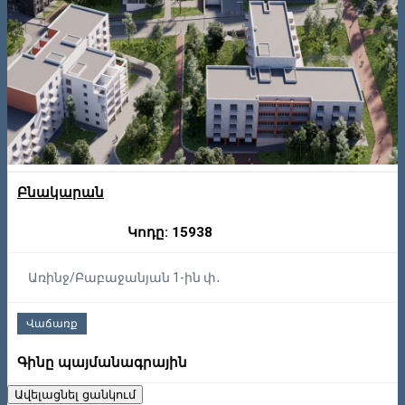
Բնակարան
Կոդը: 15938
Առինջ/Բաբաջանյան 1-ին փ․
Վաճառք
Գինը պայմանագրային
Ավելացնել ցանկում